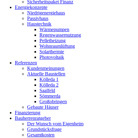
Sicherheitspaket Finanz
Energiekonzepte
Niedrigenergiehaus
Passivhaus
Haustechnik
Wärmepumpen
Regenwassernutzung
Pelletheizung
Wohnraumlüftung
Solarthermie
Photovoltaik
Referenzen
Kundenmeinungen
Aktuelle Baustellen
Kölleda 1
Kölleda 2
Saalfeld
Sömmerda
Großobringen
Gebaute Häuser
Finanzierung
Bauherrenratgeber
Der Wunsch vom Eigenheim
Grundstücksfrage
Gesamtkosten