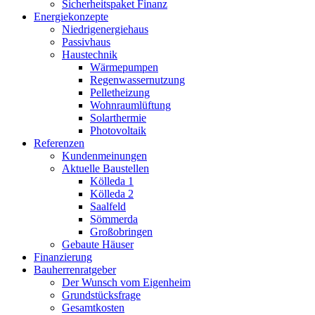
Sicherheitspaket Finanz
Energiekonzepte
Niedrigenergiehaus
Passivhaus
Haustechnik
Wärmepumpen
Regenwassernutzung
Pelletheizung
Wohnraumlüftung
Solarthermie
Photovoltaik
Referenzen
Kundenmeinungen
Aktuelle Baustellen
Kölleda 1
Kölleda 2
Saalfeld
Sömmerda
Großobringen
Gebaute Häuser
Finanzierung
Bauherrenratgeber
Der Wunsch vom Eigenheim
Grundstücksfrage
Gesamtkosten