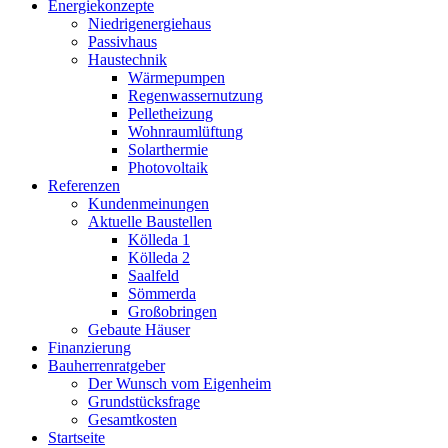
Energiekonzepte
Niedrigenergiehaus
Passivhaus
Haustechnik
Wärmepumpen
Regenwassernutzung
Pelletheizung
Wohnraumlüftung
Solarthermie
Photovoltaik
Referenzen
Kundenmeinungen
Aktuelle Baustellen
Kölleda 1
Kölleda 2
Saalfeld
Sömmerda
Großobringen
Gebaute Häuser
Finanzierung
Bauherrenratgeber
Der Wunsch vom Eigenheim
Grundstücksfrage
Gesamtkosten
Startseite